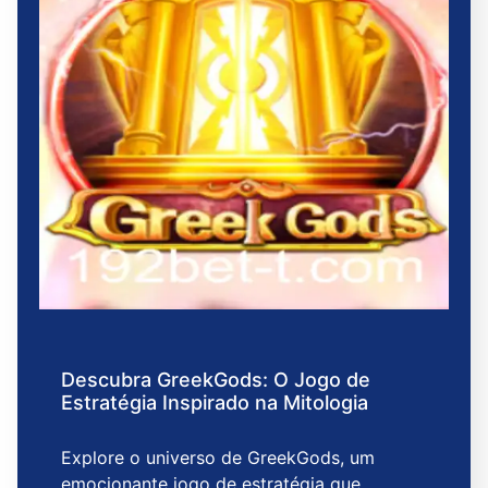
Descubra GreekGods: O Jogo de
Estratégia Inspirado na Mitologia
Explore o universo de GreekGods, um
emocionante jogo de estratégia que