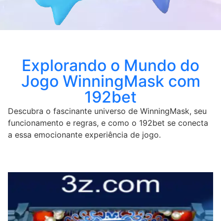
Explorando o Mundo do
Jogo WinningMask com
192bet
Descubra o fascinante universo de WinningMask, seu
funcionamento e regras, e como o 192bet se conecta
a essa emocionante experiência de jogo.