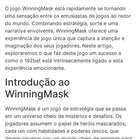
O jogo WinningMask está rapidamente se tornando
uma sensação entre os entusiastas de jogos ao redor
do mundo. Combinando estratégia, sorte e uma
narrativa envolvente, WinningMask oferece uma
experiência de jogo única que captura a atenção e
imaginação dos seus jogadores. Neste artigo,
exploraremos o que faz deste jogo um sucesso e
como o 192bet está intrinsecamente ligado a esta
experiência emocionante.
Introdução ao
WinningMask
WinningMask é um jogo de estratégia que se passa
em um universo cheio de mistérios e desafios. Os
jogadores assumem o papel de heróis mascarados,
cada um com habilidades e poderes únicos, que
devem navegar por um mundo cheio de enigmas para