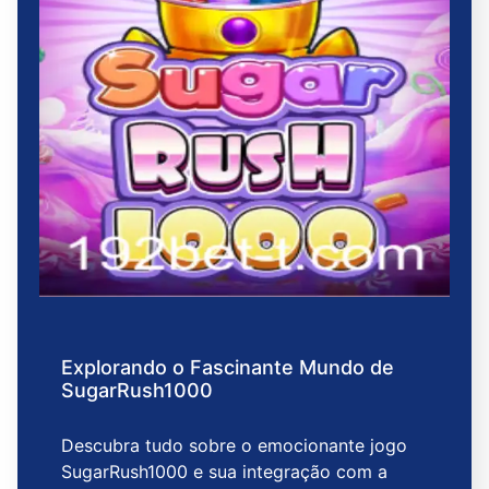
Explorando o Fascinante Mundo de
SugarRush1000
Descubra tudo sobre o emocionante jogo
SugarRush1000 e sua integração com a