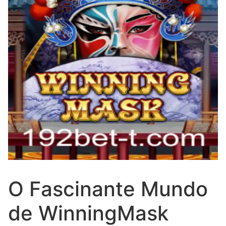
O Fascinante Mundo
de WinningMask