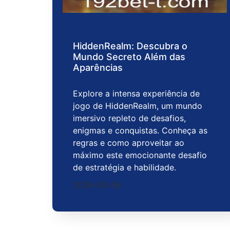
HiddenRealm: Descubra o
Mundo Secreto Além das
Aparências
Explore a intensa experiência de
jogo de HiddenRealm, um mundo
imersivo repleto de desafios,
enigmas e conquistas. Conheça as
regras e como aproveitar ao
máximo este emocionante desafio
de estratégia e habilidade.
2026-03-26