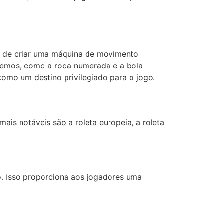
vas de criar uma máquina de movimento
ecemos, como a roda numerada e a bola
como um destino privilegiado para o jogo.
ais notáveis são a roleta europeia, a roleta
o. Isso proporciona aos jogadores uma