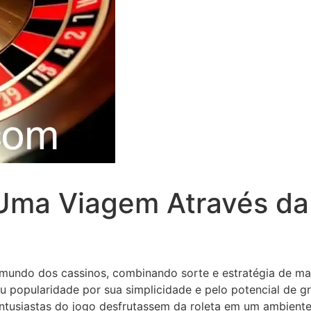
Uma Viagem Através da 
 mundo dos cassinos, combinando sorte e estratégia de man
ou popularidade por sua simplicidade e pelo potencial de
tusiastas do jogo desfrutassem da roleta em um ambiente 