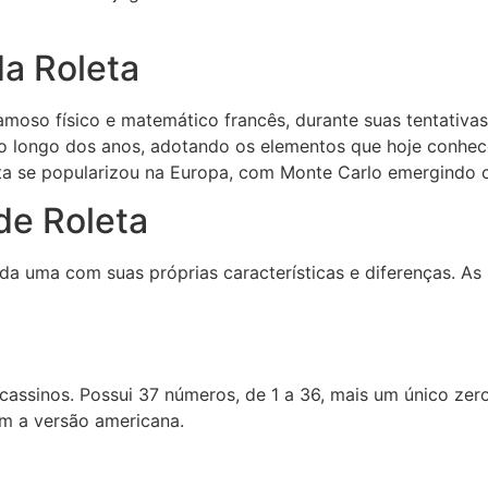
da Roleta
 famoso físico e matemático francês, durante suas tentati
 ao longo dos anos, adotando os elementos que hoje conh
leta se popularizou na Europa, com Monte Carlo emergindo 
de Roleta
a uma com suas próprias características e diferenças. As m
cassinos. Possui 37 números, de 1 a 36, mais um único zer
 a versão americana.