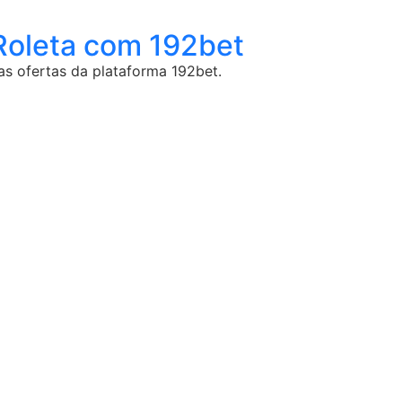
Roleta com 192bet
nas ofertas da plataforma 192bet.