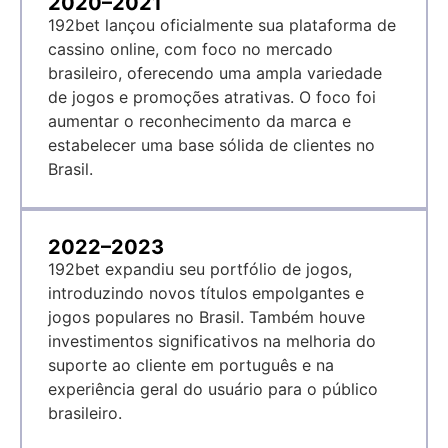
2020–2021
192bet lançou oficialmente sua plataforma de
cassino online, com foco no mercado
brasileiro, oferecendo uma ampla variedade
de jogos e promoções atrativas. O foco foi
aumentar o reconhecimento da marca e
estabelecer uma base sólida de clientes no
Brasil.
2022–2023
192bet expandiu seu portfólio de jogos,
introduzindo novos títulos empolgantes e
jogos populares no Brasil. Também houve
investimentos significativos na melhoria do
suporte ao cliente em português e na
experiência geral do usuário para o público
brasileiro.