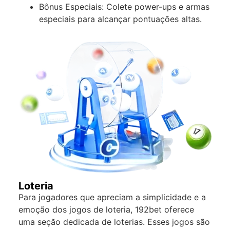
Bônus Especiais: Colete power-ups e armas
especiais para alcançar pontuações altas.
Loteria
Para jogadores que apreciam a simplicidade e a
emoção dos jogos de loteria, 192bet oferece
uma seção dedicada de loterias. Esses jogos são