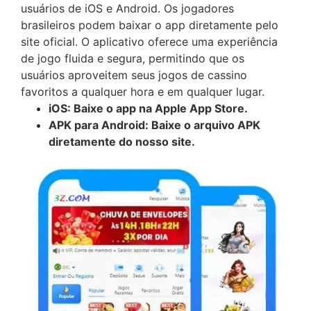
usuários de iOS e Android. Os jogadores
brasileiros podem baixar o app diretamente pelo
site oficial. O aplicativo oferece uma experiência
de jogo fluida e segura, permitindo que os
usuários aproveitem seus jogos de cassino
favoritos a qualquer hora e em qualquer lugar.
iOS: Baixe o app na Apple App Store.
APK para Android: Baixe o arquivo APK
diretamente do nosso site.