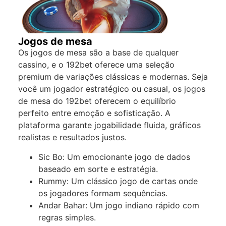
Jogos de mesa
Os jogos de mesa são a base de qualquer
cassino, e o 192bet oferece uma seleção
premium de variações clássicas e modernas. Seja
você um jogador estratégico ou casual, os jogos
de mesa do 192bet oferecem o equilíbrio
perfeito entre emoção e sofisticação. A
plataforma garante jogabilidade fluida, gráficos
realistas e resultados justos.
Sic Bo: Um emocionante jogo de dados
baseado em sorte e estratégia.
Rummy: Um clássico jogo de cartas onde
os jogadores formam sequências.
Andar Bahar: Um jogo indiano rápido com
regras simples.