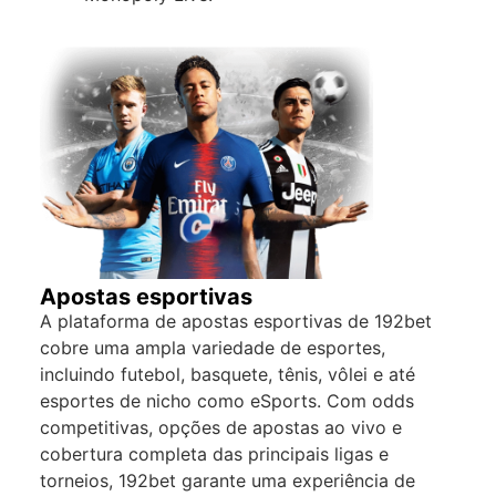
Apostas esportivas
A plataforma de apostas esportivas de 192bet
cobre uma ampla variedade de esportes,
incluindo futebol, basquete, tênis, vôlei e até
esportes de nicho como eSports. Com odds
competitivas, opções de apostas ao vivo e
cobertura completa das principais ligas e
torneios, 192bet garante uma experiência de