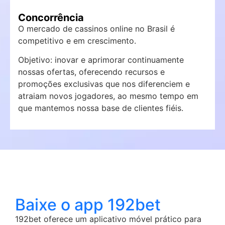
Concorrência
O mercado de cassinos online no Brasil é
competitivo e em crescimento.
Objetivo: inovar e aprimorar continuamente
nossas ofertas, oferecendo recursos e
promoções exclusivas que nos diferenciem e
atraiam novos jogadores, ao mesmo tempo em
que mantemos nossa base de clientes fiéis.
Baixe o app 192bet
192bet oferece um aplicativo móvel prático para