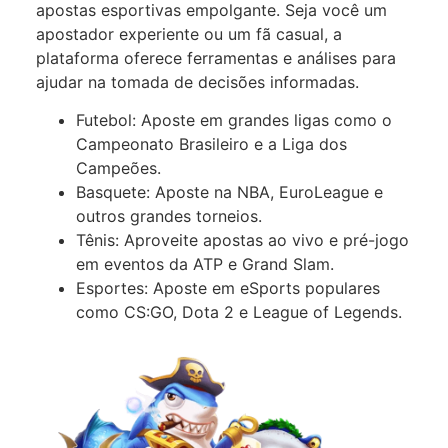
apostas esportivas empolgante. Seja você um
apostador experiente ou um fã casual, a
plataforma oferece ferramentas e análises para
ajudar na tomada de decisões informadas.
Futebol: Aposte em grandes ligas como o
Campeonato Brasileiro e a Liga dos
Campeões.
Basquete: Aposte na NBA, EuroLeague e
outros grandes torneios.
Tênis: Aproveite apostas ao vivo e pré-jogo
em eventos da ATP e Grand Slam.
Esportes: Aposte em eSports populares
como CS:GO, Dota 2 e League of Legends.