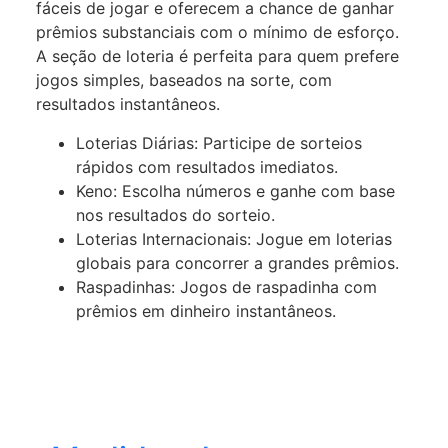
fáceis de jogar e oferecem a chance de ganhar
prêmios substanciais com o mínimo de esforço.
A seção de loteria é perfeita para quem prefere
jogos simples, baseados na sorte, com
resultados instantâneos.
Loterias Diárias: Participe de sorteios
rápidos com resultados imediatos.
Keno: Escolha números e ganhe com base
nos resultados do sorteio.
Loterias Internacionais: Jogue em loterias
globais para concorrer a grandes prêmios.
Raspadinhas: Jogos de raspadinha com
prêmios em dinheiro instantâneos.