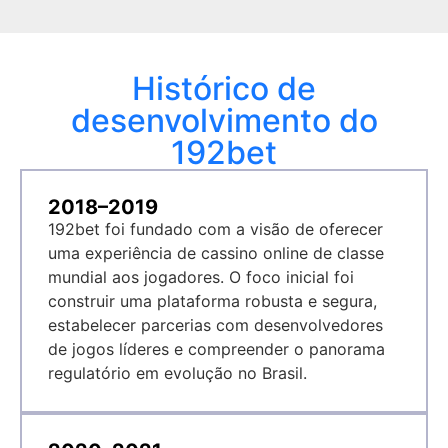
Histórico de
desenvolvimento do
192bet
2018–2019
192bet foi fundado com a visão de oferecer
uma experiência de cassino online de classe
mundial aos jogadores. O foco inicial foi
construir uma plataforma robusta e segura,
estabelecer parcerias com desenvolvedores
de jogos líderes e compreender o panorama
regulatório em evolução no Brasil.