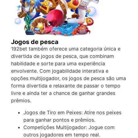
Jogos de pesca
192bet também oferece uma categoria única e
divertida de jogos de pesca, que combinam
habilidade e sorte para uma experiência
envolvente. Com jogabilidade interativa e
opções multijogador, os jogos de pesca são uma
forma divertida e relaxante de passar o tempo
livre e ainda ter a chance de ganhar grandes
prêmios.
Jogos de Tiro em Peixes: Atire nos peixes
para ganhar pontos e prêmios.
Competições Multijogador: Jogue com
outros jogadores em tempo real.