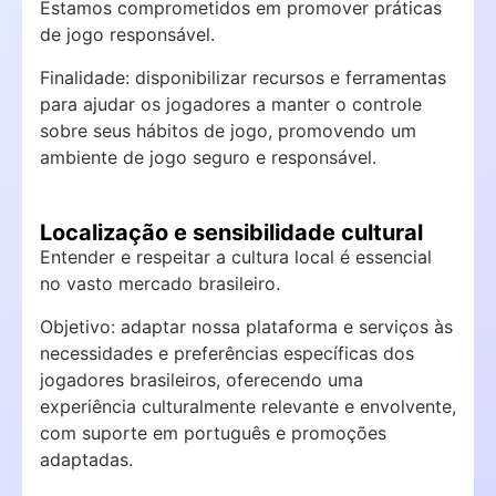
Estamos comprometidos em promover práticas
de jogo responsável.
Finalidade: disponibilizar recursos e ferramentas
para ajudar os jogadores a manter o controle
sobre seus hábitos de jogo, promovendo um
ambiente de jogo seguro e responsável.
Localização e sensibilidade cultural
Entender e respeitar a cultura local é essencial
no vasto mercado brasileiro.
Objetivo: adaptar nossa plataforma e serviços às
necessidades e preferências específicas dos
jogadores brasileiros, oferecendo uma
experiência culturalmente relevante e envolvente,
com suporte em português e promoções
adaptadas.