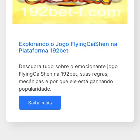
Explorando o Jogo FlyingCaiShen na
Plataforma 192bet
Descubra tudo sobre o emocionante jogo
FlyingCaiShen na 192bet, suas regras,
mecânicas e por que ele está ganhando
popularidade.
Saiba mais