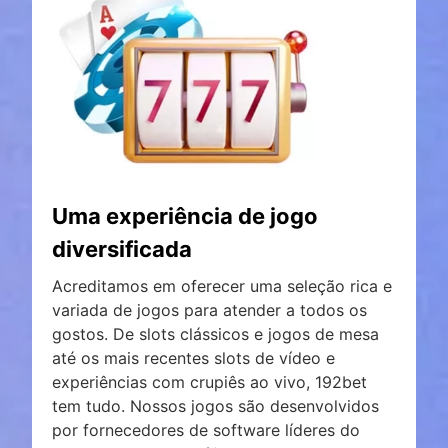
Uma experiência de jogo
diversificada
Acreditamos em oferecer uma seleção rica e
variada de jogos para atender a todos os
gostos. De slots clássicos e jogos de mesa
até os mais recentes slots de vídeo e
experiências com crupiês ao vivo, 192bet
tem tudo. Nossos jogos são desenvolvidos
por fornecedores de software líderes do