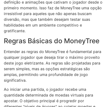
definição e animações que cativam o jogador desde o
primeiro momento. Isso faz de MoneyTree uma opção
irresistível para aqueles que não apenas buscam
diversão, mas que também desejam testar suas
habilidades em um ambiente competitivo e
gratificante.
Regras Básicas do MoneyTree
Entender as regras do MoneyTree é fundamental para
qualquer jogador que deseja tirar o máximo proveito
deste jogo eletrizante. As regras são projetadas para
serem simples, mas as opções estratégicas são
amplas, permitindo uma profundidade de jogo
significativa.
Ao iniciar uma partida, o jogador recebe uma
quantidade determinada de moedas virtuais para
apostar. O objetivo principal é progredir por
diferentes "níveis de árvores" ao coletar moedas e