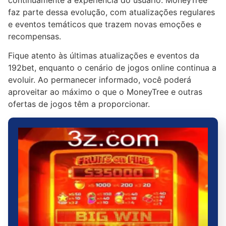
faz parte dessa evolução, com atualizações regulares
e eventos temáticos que trazem novas emoções e
recompensas.
Fique atento às últimas atualizações e eventos da
192bet, enquanto o cenário de jogos online continua a
evoluir. Ao permanecer informado, você poderá
aproveitar ao máximo o que o MoneyTree e outras
ofertas de jogos têm a proporcionar.