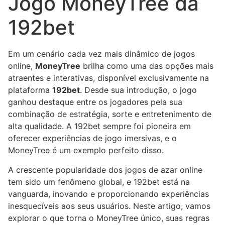
Jogo MoneyTree da
192bet
Em um cenário cada vez mais dinâmico de jogos
online,
MoneyTree
brilha como uma das opções mais
atraentes e interativas, disponível exclusivamente na
plataforma
192bet
. Desde sua introdução, o jogo
ganhou destaque entre os jogadores pela sua
combinação de estratégia, sorte e entretenimento de
alta qualidade. A 192bet sempre foi pioneira em
oferecer experiências de jogo imersivas, e o
MoneyTree é um exemplo perfeito disso.
A crescente popularidade dos jogos de azar online
tem sido um fenômeno global, e 192bet está na
vanguarda, inovando e proporcionando experiências
inesquecíveis aos seus usuários. Neste artigo, vamos
explorar o que torna o MoneyTree único, suas regras