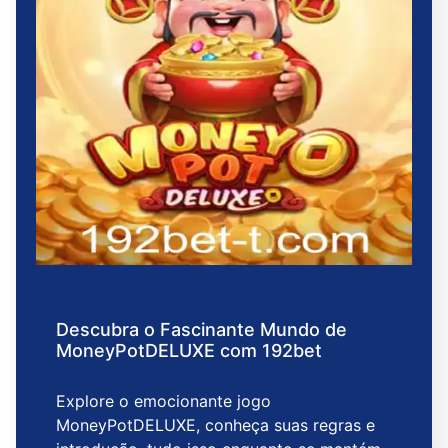
Descubra o Fascinante Mundo de
MoneyPotDELUXE com 192bet
Explore o emocionante jogo
MoneyPotDELUXE, conheça suas regras e