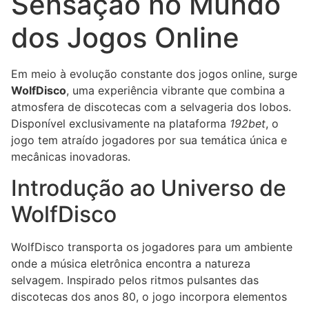
Sensação no Mundo
dos Jogos Online
Em meio à evolução constante dos jogos online, surge
WolfDisco
, uma experiência vibrante que combina a
atmosfera de discotecas com a selvageria dos lobos.
Disponível exclusivamente na plataforma
192bet
, o
jogo tem atraído jogadores por sua temática única e
mecânicas inovadoras.
Introdução ao Universo de
WolfDisco
WolfDisco transporta os jogadores para um ambiente
onde a música eletrônica encontra a natureza
selvagem. Inspirado pelos ritmos pulsantes das
discotecas dos anos 80, o jogo incorpora elementos