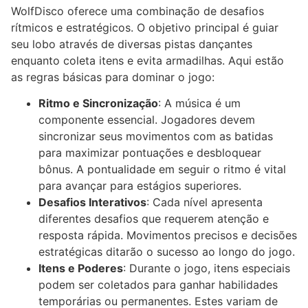
WolfDisco oferece uma combinação de desafios
rítmicos e estratégicos. O objetivo principal é guiar
seu lobo através de diversas pistas dançantes
enquanto coleta itens e evita armadilhas. Aqui estão
as regras básicas para dominar o jogo:
Ritmo e Sincronização
: A música é um
componente essencial. Jogadores devem
sincronizar seus movimentos com as batidas
para maximizar pontuações e desbloquear
bônus. A pontualidade em seguir o ritmo é vital
para avançar para estágios superiores.
Desafios Interativos
: Cada nível apresenta
diferentes desafios que requerem atenção e
resposta rápida. Movimentos precisos e decisões
estratégicas ditarão o sucesso ao longo do jogo.
Itens e Poderes
: Durante o jogo, itens especiais
podem ser coletados para ganhar habilidades
temporárias ou permanentes. Estes variam de