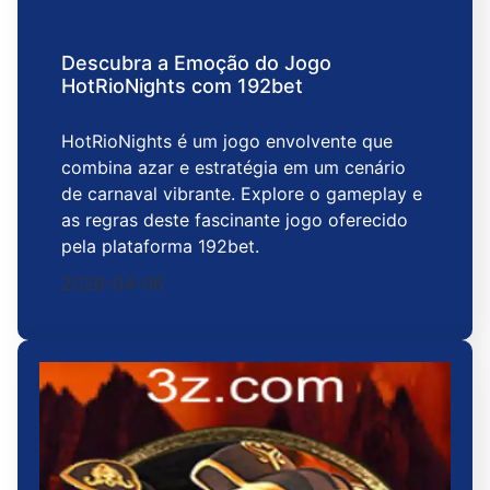
Descubra a Emoção do Jogo
HotRioNights com 192bet
HotRioNights é um jogo envolvente que
combina azar e estratégia em um cenário
de carnaval vibrante. Explore o gameplay e
as regras deste fascinante jogo oferecido
pela plataforma 192bet.
2026-04-06