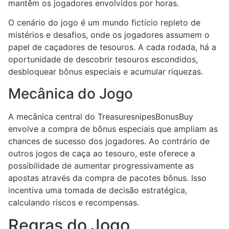
mantêm os jogadores envolvidos por horas.
O cenário do jogo é um mundo fictício repleto de
mistérios e desafios, onde os jogadores assumem o
papel de caçadores de tesouros. A cada rodada, há a
oportunidade de descobrir tesouros escondidos,
desbloquear bônus especiais e acumular riquezas.
Mecânica do Jogo
A mecânica central do TreasuresnipesBonusBuy
envolve a compra de bônus especiais que ampliam as
chances de sucesso dos jogadores. Ao contrário de
outros jogos de caça ao tesouro, este oferece a
possibilidade de aumentar progressivamente as
apostas através da compra de pacotes bônus. Isso
incentiva uma tomada de decisão estratégica,
calculando riscos e recompensas.
Regras do Jogo