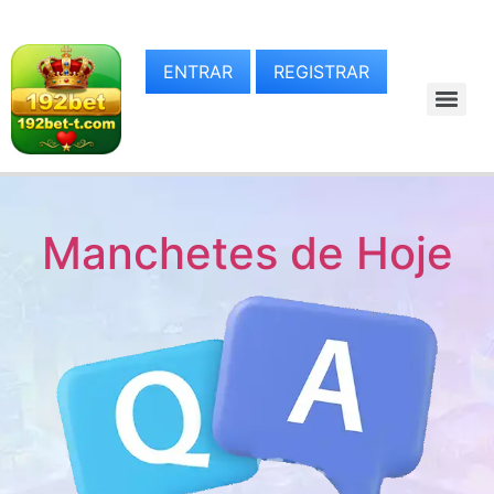
ENTRAR
REGISTRAR
Manchetes de Hoje