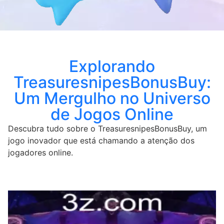
Explorando
TreasuresnipesBonusBuy:
Um Mergulho no Universo
de Jogos Online
Descubra tudo sobre o TreasuresnipesBonusBuy, um
jogo inovador que está chamando a atenção dos
jogadores online.