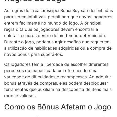
As regras do TreasuresnipesBonusBuy são desenhadas
para serem intuitivas, permitindo que novos jogadores
entrem facilmente no mundo do jogo. A principal
regra dita que os jogadores devem encontrar e
coletar tesouros dentro de um tempo determinado.
Durante o jogo, podem surgir desafios que requerem
a utilização de habilidades adquiridas ou a compra de
novos bônus para superá-los.
Os jogadores têm a liberdade de escolher diferentes
percursos ou mapas, cada um oferecendo uma
variedade de dificuldades e recompensas. Ao adquirir
bônus através de compras, eles podem desbloquear
ferramentas que auxiliam na descoberta de itens mais
raros e valiosos.
Como os Bônus Afetam o Jogo