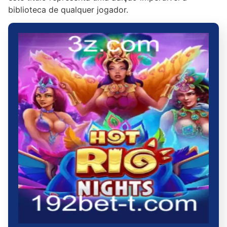
biblioteca de qualquer jogador.