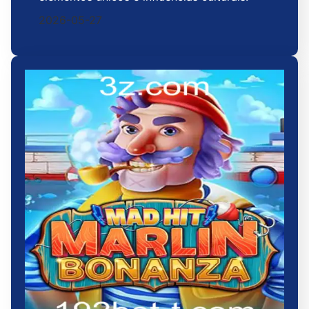
2026-05-27