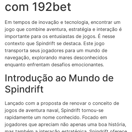
com 192bet
Em tempos de inovação e tecnologia, encontrar um
jogo que combine aventura, estratégia e interação é
importante para os entusiastas de jogos. É nesse
contexto que Spindrift se destaca. Este jogo
transporta seus jogadores para um mundo de
navegação, explorando mares desconhecidos
enquanto enfrentam desafios emocionantes.
Introdução ao Mundo de
Spindrift
Lançado com a proposta de renovar o conceito de
jogos de aventura naval, Spindrift tornou-se
rapidamente um nome conhecido. Focado em
jogadores que apreciam não apenas uma boa história,
mas também a interação estratégica, Spindrift oferece