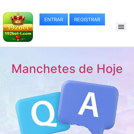
ENTRAR
REGISTRAR
Manchetes de Hoje