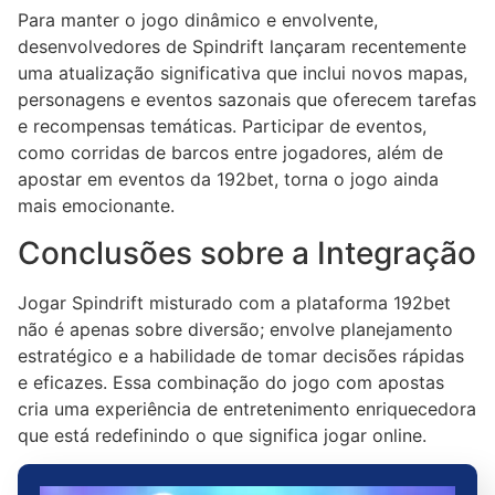
Para manter o jogo dinâmico e envolvente,
desenvolvedores de Spindrift lançaram recentemente
uma atualização significativa que inclui novos mapas,
personagens e eventos sazonais que oferecem tarefas
e recompensas temáticas. Participar de eventos,
como corridas de barcos entre jogadores, além de
apostar em eventos da 192bet, torna o jogo ainda
mais emocionante.
Conclusões sobre a Integração
Jogar Spindrift misturado com a plataforma 192bet
não é apenas sobre diversão; envolve planejamento
estratégico e a habilidade de tomar decisões rápidas
e eficazes. Essa combinação do jogo com apostas
cria uma experiência de entretenimento enriquecedora
que está redefinindo o que significa jogar online.