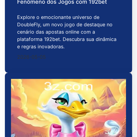
Fenômeno dos Jogos com 192bet
Explore o emocionante universo de
DoubleFly, um novo jogo de destaque no
cenário das apostas online com a
plataforma 192bet. Descubra sua dinâmica
e regras inovadoras.
2026-05-05