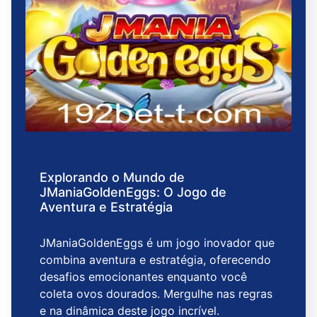
Explorando o Mundo de
JManiaGoldenEggs: O Jogo de
Aventura e Estratégia
JManiaGoldenEggs é um jogo inovador que
combina aventura e estratégia, oferecendo
desafios emocionantes enquanto você
coleta ovos dourados. Mergulhe nas regras
e na dinâmica deste jogo incrível.