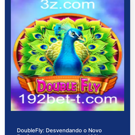
DoubleFly: Desvendando o Novo