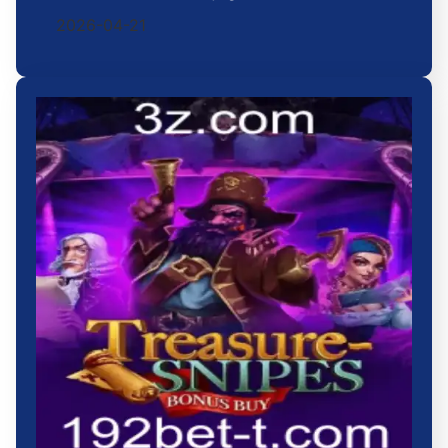
2026-04-21