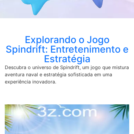
Explorando o Jogo
Spindrift: Entretenimento e
Estratégia
Descubra o universo de Spindrift, um jogo que mistura
aventura naval e estratégia sofisticada em uma
experiência inovadora.