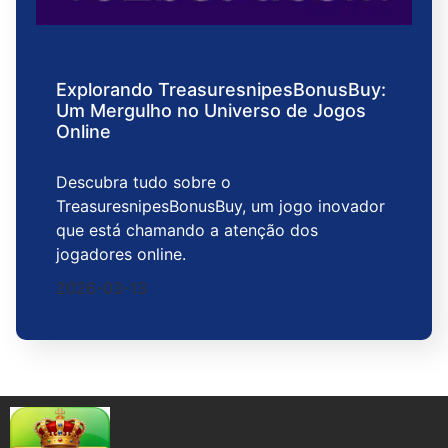
Explorando TreasuresnipesBonusBuy:
Um Mergulho no Universo de Jogos
Online
Descubra tudo sobre o
TreasuresnipesBonusBuy, um jogo inovador
que está chamando a atenção dos
jogadores online.
2026-03-13