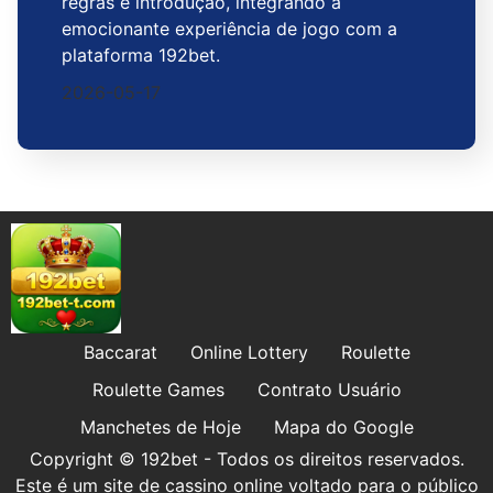
regras e introdução, integrando a
emocionante experiência de jogo com a
plataforma 192bet.
2026-05-17
Baccarat
Online Lottery
Roulette
Roulette Games
Contrato Usuário
Manchetes de Hoje
Mapa do Google
Copyright © 192bet - Todos os direitos reservados.
Este é um site de cassino online voltado para o público