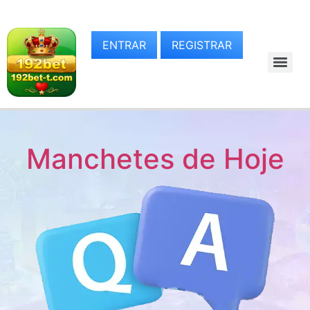
ENTRAR
REGISTRAR
Manchetes de Hoje