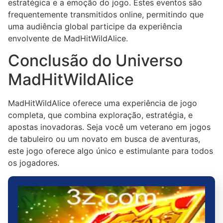
estratégica e a emoção do jogo. Estes eventos são
frequentemente transmitidos online, permitindo que
uma audiência global participe da experiência
envolvente de MadHitWildAlice.
Conclusão do Universo
MadHitWildAlice
MadHitWildAlice oferece uma experiência de jogo
completa, que combina exploração, estratégia, e
apostas inovadoras. Seja você um veterano em jogos
de tabuleiro ou um novato em busca de aventuras,
este jogo oferece algo único e estimulante para todos
os jogadores.