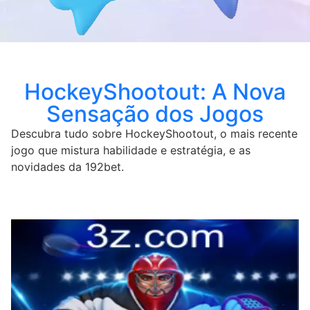
HockeyShootout: A Nova
Sensação dos Jogos
Descubra tudo sobre HockeyShootout, o mais recente
jogo que mistura habilidade e estratégia, e as
novidades da 192bet.