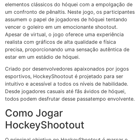
elementos clássicos do hóquei com a empolgação de
um confronto de pênaltis. Neste jogo, os participantes
assumem o papel de jogadores de hóquei tentando
vencer o goleiro em um emocionante shootout.
Apesar de virtual, o jogo oferece uma experiência
realista com gráficos de alta qualidade e física
precisa, proporcionando uma sensação autêntica de
estar em um estádio de hóquei.
Criado por desenvolvedores apaixonados por jogos
esportivos, HockeyShootout é projetado para ser
intuitivo e acessível a todos os níveis de habilidade.
Desde jogadores casuais até fãs ávidos de hóquei,
todos podem desfrutar desse passatempo envolvente.
Como Jogar
HockeyShootout
O principal objetivo no HockeyShootout é marcar o