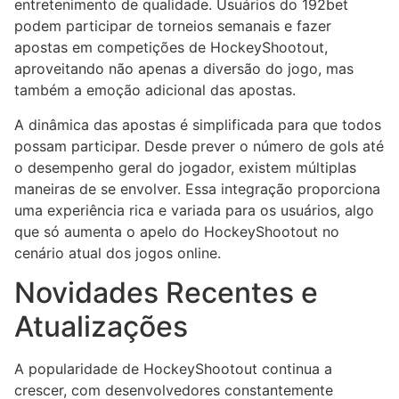
entretenimento de qualidade. Usuários do 192bet
podem participar de torneios semanais e fazer
apostas em competições de HockeyShootout,
aproveitando não apenas a diversão do jogo, mas
também a emoção adicional das apostas.
A dinâmica das apostas é simplificada para que todos
possam participar. Desde prever o número de gols até
o desempenho geral do jogador, existem múltiplas
maneiras de se envolver. Essa integração proporciona
uma experiência rica e variada para os usuários, algo
que só aumenta o apelo do HockeyShootout no
cenário atual dos jogos online.
Novidades Recentes e
Atualizações
A popularidade de HockeyShootout continua a
crescer, com desenvolvedores constantemente