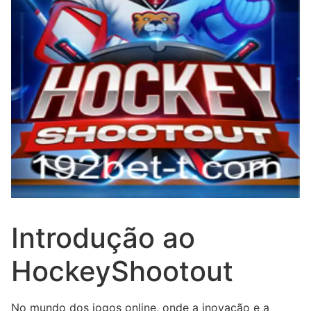
Introdução ao
HockeyShootout
No mundo dos jogos online, onde a inovação e a