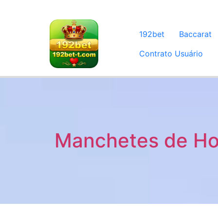
192bet
Baccarat
Contrato Usuário
Manchetes de Ho