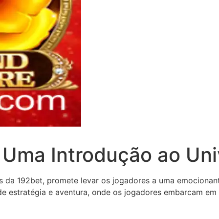
 Uma Introdução ao Uni
 da 192bet, promete levar os jogadores a uma emocionante
e estratégia e aventura, onde os jogadores embarcam em